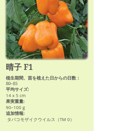
晴子 F1
植生期間、苗を植えた日からの日数：
80–85
平均サイズ:
14 х 5 cm
果実重量:
90–100 g
追加情報:
タバコモザイクウイルス（TM 0）