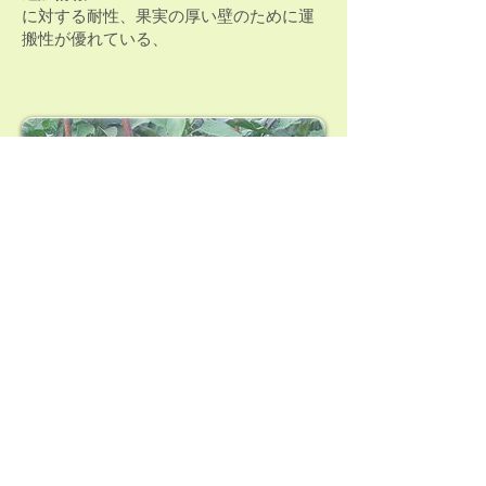
に対する耐性、果実の厚い壁のために運
搬性が優れている、
ユミコ F1
植生期間、苗を植えた日からの日数：
95–100
平均サイズ: