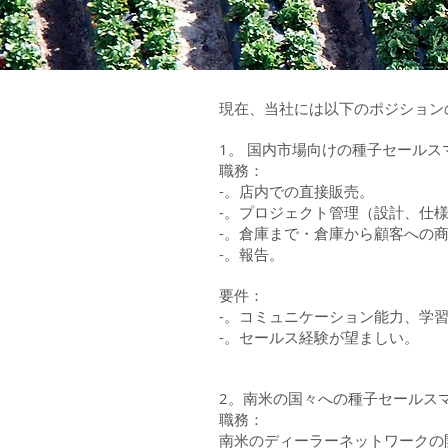
現在、当社には以下のポジション
1。 国内市場向けの種子セールス
職務：
-。店内での直接販売。
-。プロジェクト管理（設計、仕
-。倉庫まで・倉庫から顧客への
-。報告。
要件：
-。コミュニケーション能力、学
-。セールス経験が望ましい。
2。南米の国々への種子セールス
職務：
南米のディーラーネットワークの