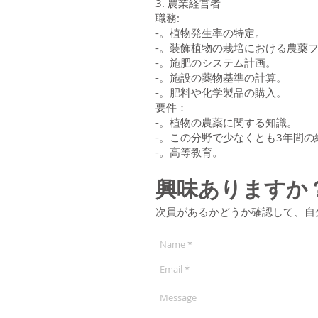
3. 農業経営者
職務:
-。植物発生率の特定。
-。装飾植物の栽培における農薬
-。施肥のシステム計画。
-。施設の薬物基準の計算。
-。肥料や化学製品の購入。
要件：
-。植物の農薬に関する知識。
-。この分野で少なくとも3年間の
-。高等教育。
興味ありますか
次員があるかどうか確認して、自