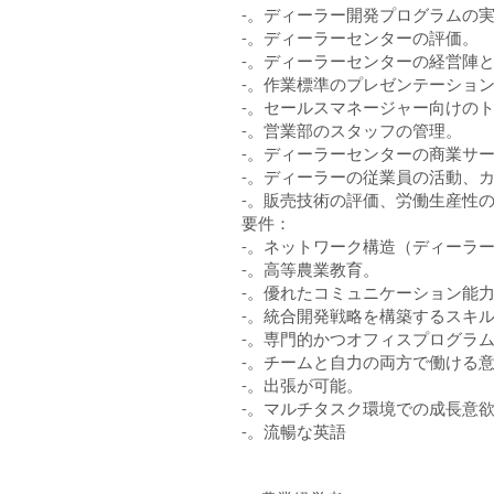
-。ディーラー開発プログラムの
-。ディーラーセンターの評価。
-。ディーラーセンターの経営陣
-。作業標準のプレゼンテーショ
-。セールスマネージャー向けの
-。営業部のスタッフの管理。
-。ディーラーセンターの商業サ
-。ディーラーの従業員の活動、
-。販売技術の評価、労働生産性
要件：
-。ネットワーク構造（ディーラ
-。高等農業教育。
-。優れたコミュニケーション能
-。統合開発戦略を構築するスキ
-。専門的かつオフィスプログラム（M
-。チームと自力の両方で働ける
-。出張が可能。
-。マルチタスク環境での成長意
-。流暢な英語