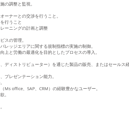
実施の調整と監視。
とオーナーとの交渉を行うこと。
ンを行うこと
トレーニングの計画と調整
ービスの管理。
カバレッジエリアに関する規制指標の実施の制御。
の向上と労働の最適化を目的としたプロセスの導入。
ー、ディストリビューター）を通じた製品の販売、またはセールス
力、プレゼンテーション能力。
ル。
s office、SAP、CRM）の経験豊かなユーザー。
意欲。
欲。