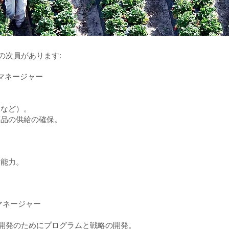
の次員があります:
マネージャー
様など）。
商品の供給の確保。
習能力。
マネージャー
開発のためにプログラムと戦略の開発。